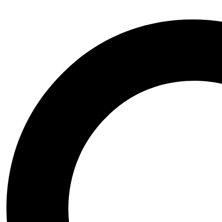
Accesorios y otros
Arte|Teatro|Música|Ópera
Bienestar|Ciencias|Medicina
Biografía|Memorias
Ciencia Ficción|Fantasía
Comics|Manga|Novela Gráfica
Financiero|Economía|Sociedad
Ensayo|Filosofía|Crónica
Esoterismo|Paranormal
Fauna y Flora|Animales
Domésticos
Gastronomía y Cocina
Historia|Documentales
Crecimiento Personal|Liderazgo
Literatura Colombiana
Literatura en otro idioma
Literatura Infantil|Juvenil
Literatura Latinoamericana
Literatura Universal
Novela Histórica
Novela Negra|Misterio|Terror
Novela Romántica|Erótica
Poesía|Cartas
Psicología|Psicoanálisis