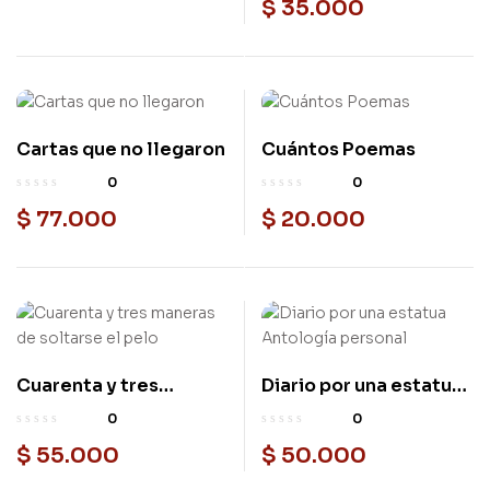
$
35.000
Cartas que no llegaron
Cuántos Poemas
Nuevo
Nuevo
0
0
$
77.000
$
20.000
Cuarenta y tres
Diario por una estatua
Nuevo
Nuevo
maneras de soltarse el
Antología personal
0
0
pelo
$
55.000
$
50.000