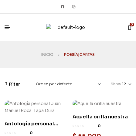
0
INICIO
POESÍA|CARTAS
Filter
Show
Aquella orilla nuestra
Nuevo
Antología personal
Nuevo
0
Juan Manuel Roca.
0