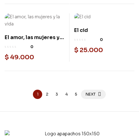
El cid
Usado
El amor, las mujeres y
Nuevo
0
la vida
0
$
25.000
$
49.000
1
2
3
4
5
NEXT