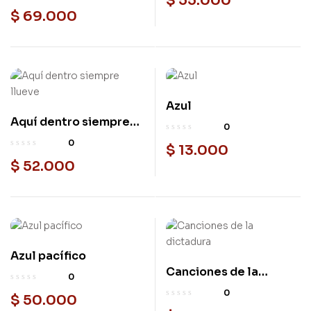
$
55.000
Tapa Dura
$
69.000
Azul
Usado
Aquí dentro siempre
Nuevo
0
llueve
0
$
13.000
$
52.000
Azul pacífico
Nuevo
Canciones de la
Nuevo
0
dictadura
0
$
50.000