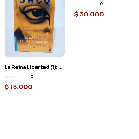
0
$
30.000
La Reina Libertad (1): El
Usado
imperio de las
0
tinieblas
$
13.000