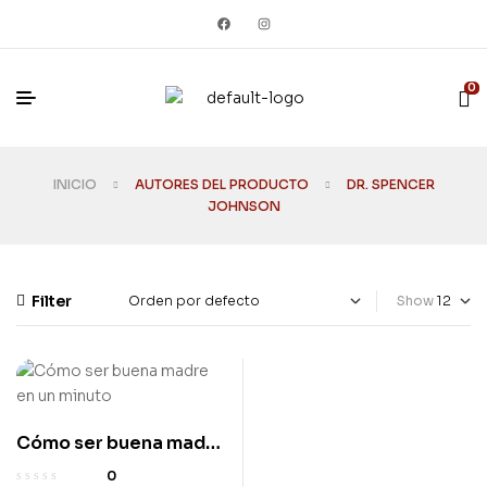
0
INICIO
AUTORES DEL PRODUCTO
DR. SPENCER
JOHNSON
Filter
Show
Cómo ser buena madre
Usado
en un minuto
0