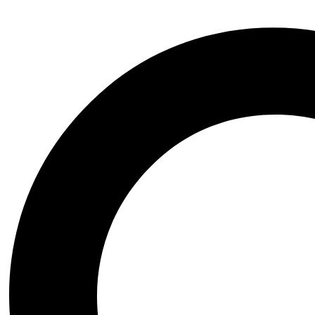
Arte|Teatro|Música|Ópera
Bienestar|Ciencias|Medicina
Biografía|Memorias
Ciencia Ficción|Fantasía
Comics|Manga|Novela Gráfica
Financiero|Economía|Sociedad
Ensayo|Filosofía|Crónica
Esoterismo|Paranormal
Fauna y Flora|Animales
Domésticos
Gastronomía y Cocina
Historia|Documentales
Crecimiento Personal|Liderazgo
Literatura Colombiana
Literatura en otro idioma
Literatura Infantil|Juvenil
Literatura Latinoamericana
Literatura Universal
Novela Histórica
Novela Negra|Misterio|Terror
Novela Romántica|Erótica
Poesía|Cartas
Psicología|Psicoanálisis
Inicio