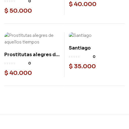
0
$
40.000
Matancera 100 años
$
50.000
Santiago
Nuevo
Prostitutas alegres de
Nuevo
0
aquellos tiempos
0
$
35.000
$
40.000