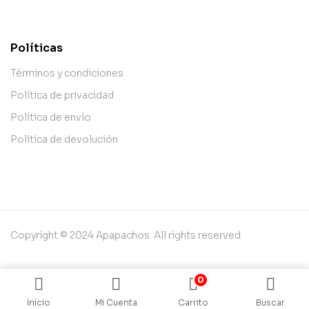
contact@example.com
Políticas
Términos y condiciones
Política de privacidad
Política de envío
Política de devolución
Copyright © 2024 Apapachos. All rights reserved.
0
Inicio
Mi Cuenta
Carrito
Buscar
Search
Shop
Account
Wishlist