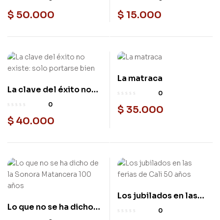
$
50.000
$
15.000
La matraca
Nuevo
La clave del éxito no
Nuevo
0
existe: solo portarse
0
$
35.000
bien
$
40.000
Los jubilados en las
Nuevo
Lo que no se ha dicho
ferias de Cali 50 años
Nuevo
0
de la Sonora