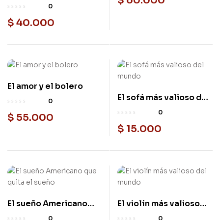
$
60.000
Cali. Homenaje a Jairo
0
Varela
$
40.000
El amor y el bolero
Nuevo
El sofá más valioso del
Nuevo
0
mundo
0
$
55.000
$
15.000
El sueño Americano
El violín más valioso
Nuevo
Nuevo
que quita el sueño
del mundo
0
0