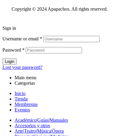
Copyright © 2024 Apapachos. All rights reserved.
Sign in
Username or email
*
Password
*
Login
Lost your password?
Main menu
Categorias
Inicio
Tienda
Membresias
Eventos
Académico|Guías|Manuales
Accesorios y otros
Arte|Teatro|Música|Ópera