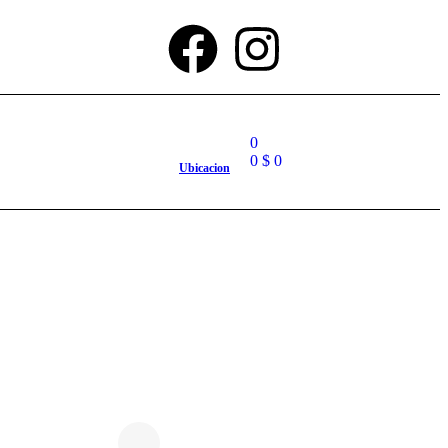
0
0
$
0
Ubicacion