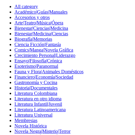
All category
Académico|Guías|Manuales
Accesorios y otros
Arte|Teatro|Música|Ópera
Bienestar|Ciencias|Medicina
Bienestar|Medicina|Ciencias
Biografía|Memorias
Ciencia Ficción|Fantasía
Comics|Manga|Novela Gráfica
Crecimiento Personal|Liderazgo
Ensayo|Filosofía|Crónica
Esoterismo|Paranormal
Fauna y Flora|Animales Domésticos
Financiero|Economía|Sociedad
Gastronomía y Cocina
Historia|Documentales
Literatura Colombiana
Literatura en otro idioma
Literatura Infantil|Juvenil
Literatura Latinoamericana
Literatura Universal
Membresias
Novela Histórica
Novela Negra|Misterio|Terror