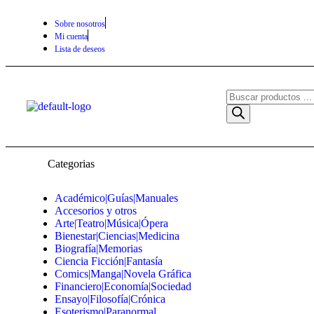
Sobre nosotros
Mi cuenta
Lista de deseos
Categorias
Académico|Guías|Manuales
Accesorios y otros
Arte|Teatro|Música|Ópera
Bienestar|Ciencias|Medicina
Biografía|Memorias
Ciencia Ficción|Fantasía
Comics|Manga|Novela Gráfica
Financiero|Economía|Sociedad
Ensayo|Filosofía|Crónica
Esoterismo|Paranormal