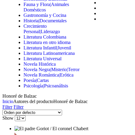
Fauna y Flora|Animales
Domésticos
Gastronomía y Cocina
Historia|Documentales
Crecimiento
Personal|Liderazgo
Literatura Colombiana
Literatura en otro idioma
Literatura Infantil|Juvenil
Literatura Latinoamericana
Literatura Universal
Novela Histórica
Novela Negra|Misterio|Terror
Novela Romántica|Erótica
Poesía|Cartas
Psicología|Psicoanálisis
Honoré de Balzac
Inicio
Autores del producto
Honoré de Balzac
Filter
Filter
Show