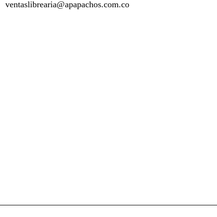
ventaslibrearia@apapachos.com.co
contact@example.com