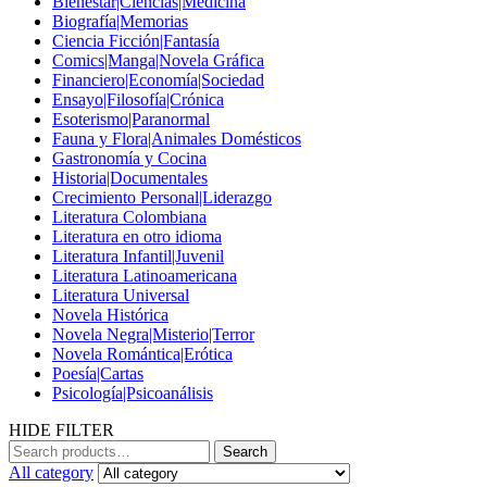
Bienestar|Ciencias|Medicina
Biografía|Memorias
Ciencia Ficción|Fantasía
Comics|Manga|Novela Gráfica
Financiero|Economía|Sociedad
Ensayo|Filosofía|Crónica
Esoterismo|Paranormal
Fauna y Flora|Animales Domésticos
Gastronomía y Cocina
Historia|Documentales
Crecimiento Personal|Liderazgo
Literatura Colombiana
Literatura en otro idioma
Literatura Infantil|Juvenil
Literatura Latinoamericana
Literatura Universal
Novela Histórica
Novela Negra|Misterio|Terror
Novela Romántica|Erótica
Poesía|Cartas
Psicología|Psicoanálisis
HIDE FILTER
Search
All category