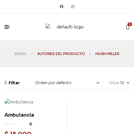
0
INICIO
AUTORES DEL PRODUCTO
HUGH MILLER
Filter
Show
Ambulancia
Usado
0