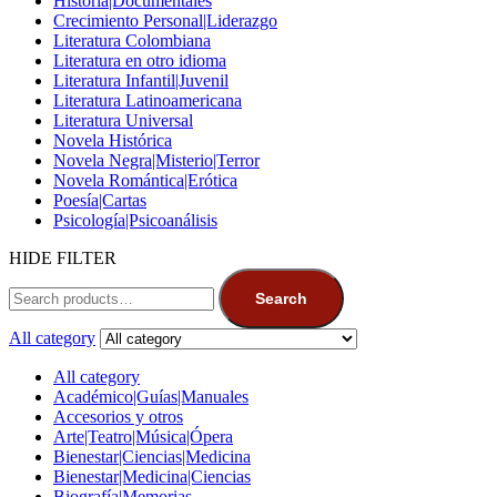
Historia|Documentales
Crecimiento Personal|Liderazgo
Literatura Colombiana
Literatura en otro idioma
Literatura Infantil|Juvenil
Literatura Latinoamericana
Literatura Universal
Novela Histórica
Novela Negra|Misterio|Terror
Novela Romántica|Erótica
Poesía|Cartas
Psicología|Psicoanálisis
HIDE FILTER
Search
All category
All category
Académico|Guías|Manuales
Accesorios y otros
Arte|Teatro|Música|Ópera
Bienestar|Ciencias|Medicina
Bienestar|Medicina|Ciencias
Biografía|Memorias