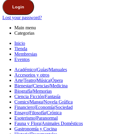
Login
Lost your password?
Main menu
Categorias
Inicio
Tienda
Membresias
Eventos
Académico|Guías|Manuales
Accesorios y otros
Arte|Teatro|Música|Ópera
Bienestar|Ciencias|Medicina
Biografía|Memorias
Ciencia Ficción|Fantasía
Comics|Manga|Novela Gráfica
Financiero|Economía|Sociedad
Ensayo|Filosofía|Crónica
Esoterismo|Paranormal
Fauna y Flora|Animales Domésticos
Gastronomía y Cocina