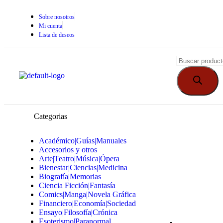
Sobre nosotros
Mi cuenta
Lista de deseos
Categorias
Académico|Guías|Manuales
Accesorios y otros
Arte|Teatro|Música|Ópera
Bienestar|Ciencias|Medicina
Biografía|Memorias
Ciencia Ficción|Fantasía
Comics|Manga|Novela Gráfica
Financiero|Economía|Sociedad
Ensayo|Filosofía|Crónica
Esoterismo|Paranormal