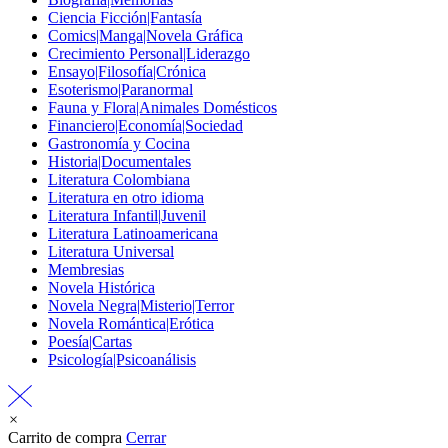
Ciencia Ficción|Fantasía
Comics|Manga|Novela Gráfica
Crecimiento Personal|Liderazgo
Ensayo|Filosofía|Crónica
Esoterismo|Paranormal
Fauna y Flora|Animales Domésticos
Financiero|Economía|Sociedad
Gastronomía y Cocina
Historia|Documentales
Literatura Colombiana
Literatura en otro idioma
Literatura Infantil|Juvenil
Literatura Latinoamericana
Literatura Universal
Membresias
Novela Histórica
Novela Negra|Misterio|Terror
Novela Romántica|Erótica
Poesía|Cartas
Psicología|Psicoanálisis
×
Carrito de compra
Cerrar