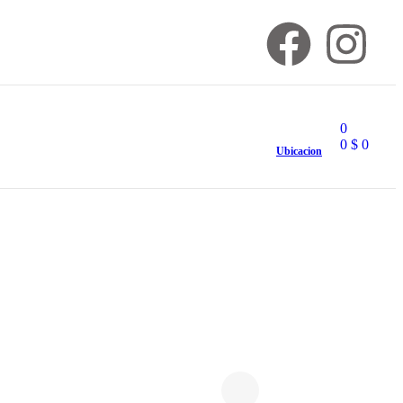
0
0
$
0
Ubicacion