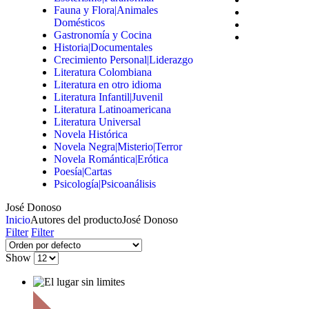
Fauna y Flora|Animales
Domésticos
Gastronomía y Cocina
Historia|Documentales
Crecimiento Personal|Liderazgo
Literatura Colombiana
Literatura en otro idioma
Literatura Infantil|Juvenil
Literatura Latinoamericana
Literatura Universal
Novela Histórica
Novela Negra|Misterio|Terror
Novela Romántica|Erótica
Poesía|Cartas
Psicología|Psicoanálisis
José Donoso
Inicio
Autores del producto
José Donoso
Filter
Filter
Show