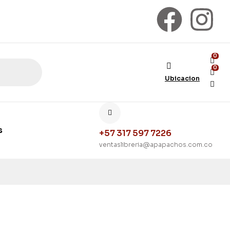
0
0
Ubicacion
s
+57 317 597 7226
ventaslibreria@apapachos.com.co