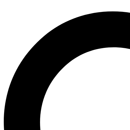
Arte|Teatro|Música|Ópera
Bienestar|Ciencias|Medicina
Biografía|Memorias
Ciencia Ficción|Fantasía
Comics|Manga|Novela Gráfica
Financiero|Economía|Sociedad
Ensayo|Filosofía|Crónica
Esoterismo|Paranormal
Fauna y Flora|Animales
Domésticos
Gastronomía y Cocina
Historia|Documentales
Crecimiento Personal|Liderazgo
Literatura Colombiana
Literatura en otro idioma
Literatura Infantil|Juvenil
Literatura Latinoamericana
Literatura Universal
Novela Histórica
Novela Negra|Misterio|Terror
Novela Romántica|Erótica
Poesía|Cartas
Psicología|Psicoanálisis
Inicio