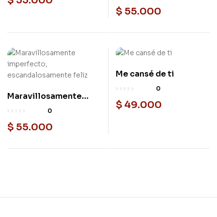
$
55.000
$
55.000
Me cansé de ti
Nuevo
0
Maravillosamente
Nuevo
$
49.000
imperfecto,
0
escandalosamente
$
55.000
feliz