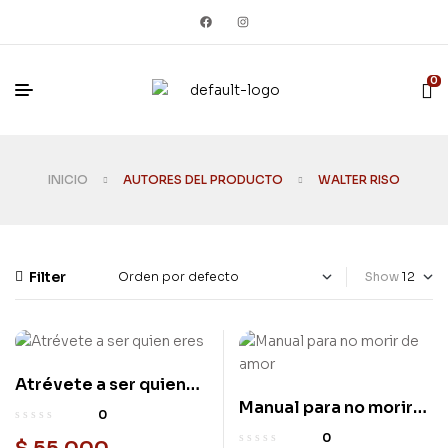
0
INICIO
AUTORES DEL PRODUCTO
WALTER RISO
Filter
Show
Atrévete a ser quien
Nuevo
Manual para no morir
eres
Nuevo
0
de amor
0