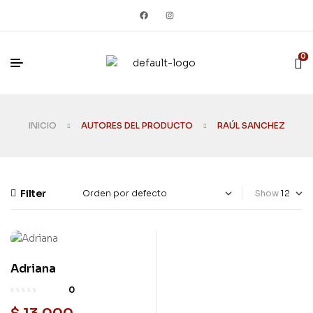
0
INICIO
AUTORES DEL PRODUCTO
RAÚL SANCHEZ
Filter
Show
Adriana
Usado
0