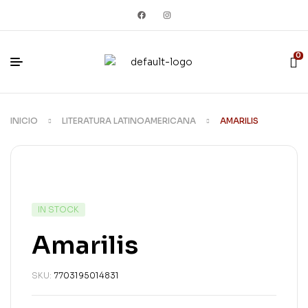
0
INICIO
LITERATURA LATINOAMERICANA
AMARILIS
IN STOCK
Amarilis
SKU:
7703195014831