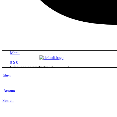
Menu
0
$
0
Búsqueda de productos
Shop
Ubicacion
0
Account
0
$
0
Search
Categorias
Académico|Guías|Manuales