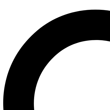
Accesorios y otros
Arte|Teatro|Música|Ópera
Bienestar|Ciencias|Medicina
Biografía|Memorias
Ciencia Ficción|Fantasía
Comics|Manga|Novela Gráfica
Financiero|Economía|Sociedad
Ensayo|Filosofía|Crónica
Esoterismo|Paranormal
Fauna y Flora|Animales
Domésticos
Gastronomía y Cocina
Historia|Documentales
Crecimiento Personal|Liderazgo
Literatura Colombiana
Literatura en otro idioma
Literatura Infantil|Juvenil
Literatura Latinoamericana
Literatura Universal
Novela Histórica
Novela Negra|Misterio|Terror
Novela Romántica|Erótica
Poesía|Cartas
Psicología|Psicoanálisis