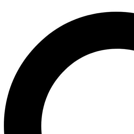
Arte|Teatro|Música|Ópera
Bienestar|Ciencias|Medicina
Biografía|Memorias
Ciencia Ficción|Fantasía
Comics|Manga|Novela Gráfica
Financiero|Economía|Sociedad
Ensayo|Filosofía|Crónica
Esoterismo|Paranormal
Fauna y Flora|Animales
Domésticos
Gastronomía y Cocina
Historia|Documentales
Crecimiento Personal|Liderazgo
Literatura Colombiana
Literatura en otro idioma
Literatura Infantil|Juvenil
Literatura Latinoamericana
Literatura Universal
Novela Histórica
Novela Negra|Misterio|Terror
Novela Romántica|Erótica
Poesía|Cartas
Psicología|Psicoanálisis
Inicio