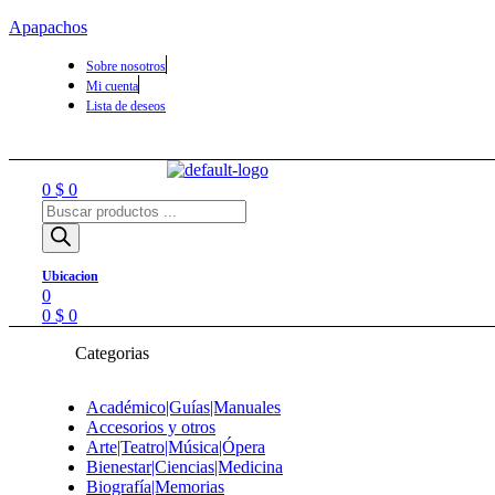
Apapachos
Sobre nosotros
Mi cuenta
Lista de deseos
Menu
0
$
0
Búsqueda
de
productos
Ubicacion
0
0
$
0
Categorias
Académico|Guías|Manuales
Accesorios y otros
Arte|Teatro|Música|Ópera
Bienestar|Ciencias|Medicina
Biografía|Memorias