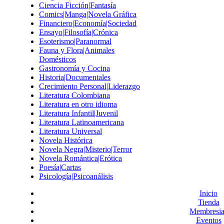
Ciencia Ficción|Fantasía
Comics|Manga|Novela Gráfica
Financiero|Economía|Sociedad
Ensayo|Filosofía|Crónica
Esoterismo|Paranormal
Fauna y Flora|Animales
Domésticos
Gastronomía y Cocina
Historia|Documentales
Crecimiento Personal|Liderazgo
Literatura Colombiana
Literatura en otro idioma
Literatura Infantil|Juvenil
Literatura Latinoamericana
Literatura Universal
Novela Histórica
Novela Negra|Misterio|Terror
Novela Romántica|Erótica
Poesía|Cartas
Psicología|Psicoanálisis
Inicio
Tienda
Membresia
Eventos