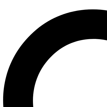
Adiós a las armas
Beatus
0
$
42.000
$
30