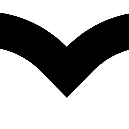
 Ille
0
.000