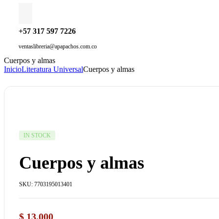
+57 317 597 7226
ventaslibreria@apapachos.com.co
Cuerpos y almas
Inicio
Literatura Universal
Cuerpos y almas
AVAILABILITY:
IN STOCK
Cuerpos y almas
SKU:
7703195013401
$
13.000