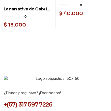
desastre climático
0
La narrativa de Gabriel
$
40.000
García Márquez.
0
Edificación de un arte
$
13.000
nacional y popular
¿Tienes preguntas? ¡Escribenos!
+(57) 317 597 7226