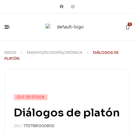
0
INICIO
ENSAYO|FILOSOFÍA|CRÓNICA
DIÁLOGOS DE
PLATÓN
OUT OF STOCK
Diálogos de platón
SKU:
7707981000800