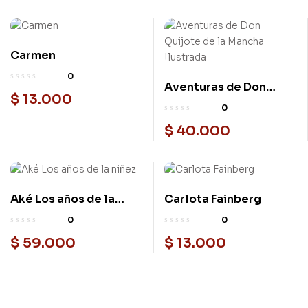
Carmen
0
Aventuras de Don
$
13.000
Quijote de la Mancha
0
Ilustrada
$
40.000
Aké Los años de la
Carlota Fainberg
niñez
0
0
$
59.000
$
13.000