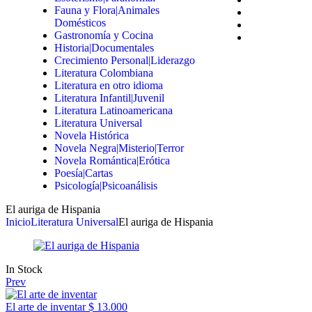
Fauna y Flora|Animales
Domésticos
Gastronomía y Cocina
Historia|Documentales
Crecimiento Personal|Liderazgo
Literatura Colombiana
Literatura en otro idioma
Literatura Infantil|Juvenil
Literatura Latinoamericana
Literatura Universal
Novela Histórica
Novela Negra|Misterio|Terror
Novela Romántica|Erótica
Poesía|Cartas
Psicología|Psicoanálisis
El auriga de Hispania
Inicio
Literatura Universal
El auriga de Hispania
In Stock
Prev
El arte de inventar
$
13.000