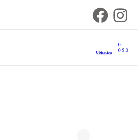
0
0
$
0
Ubicacion