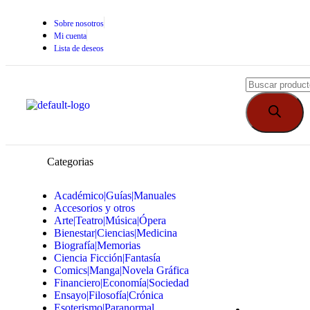
Sobre nosotros
Mi cuenta
Lista de deseos
Categorias
Académico|Guías|Manuales
Accesorios y otros
Arte|Teatro|Música|Ópera
Bienestar|Ciencias|Medicina
Biografía|Memorias
Ciencia Ficción|Fantasía
Comics|Manga|Novela Gráfica
Financiero|Economía|Sociedad
Ensayo|Filosofía|Crónica
Esoterismo|Paranormal