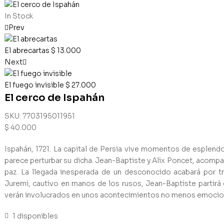
In Stock
Prev
El abrecartas
$
13.000
Next
El fuego invisible
$
27.000
El cerco de Ispahán
SKU:
7703195011951
$
40.000
Ispahán, 1721. La capital de Persia vive momentos de esplendor
parece perturbar su dicha. Jean-Baptiste y Alix Poncet, acomp
paz. La llegada inesperada de un desconocido acabará por t
Juremi, cautivo en manos de los rusos, Jean-Baptiste partirá 
verán involucrados en unos acontecimientos no menos emocio
1 disponibles