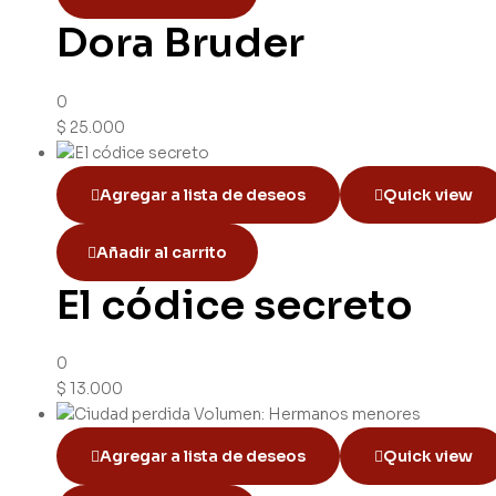
Dora Bruder
0
$
25.000
Agregar a lista de deseos
Quick view
Añadir al carrito
El códice secreto
0
$
13.000
Agregar a lista de deseos
Quick view