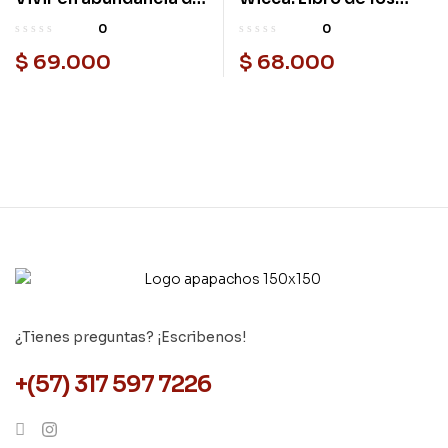
la mano de los ángeles
hechizos
0
0
$
69.000
$
68.000
¿Tienes preguntas? ¡Escribenos!
+(57) 317 597 7226