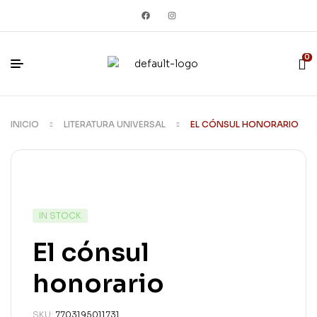
0
INICIO
LITERATURA UNIVERSAL
EL CÓNSUL HONORARIO
IN STOCK
El cónsul
honorario
SKU:
7703195011731