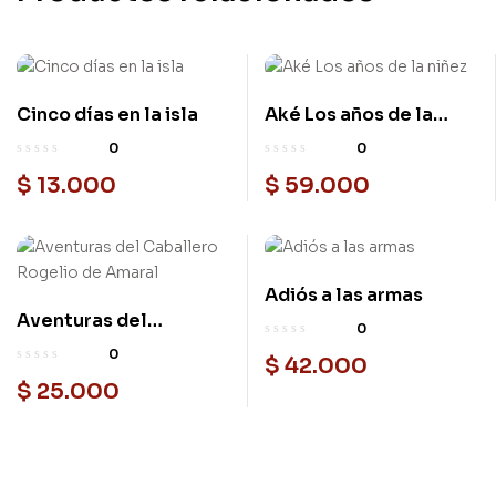
Cinco días en la isla
Aké Los años de la
niñez
0
0
$
13.000
$
59.000
Adiós a las armas
Aventuras del
0
Caballero Rogelio de
0
$
42.000
Amaral
$
25.000