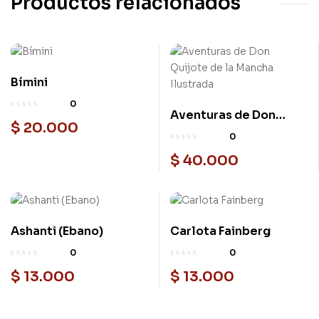
Productos relacionados
Bímini
0
Aventuras de Don
$
20.000
Quijote de la Mancha
0
Ilustrada
$
40.000
Ashanti (Ebano)
Carlota Fainberg
0
0
$
13.000
$
13.000