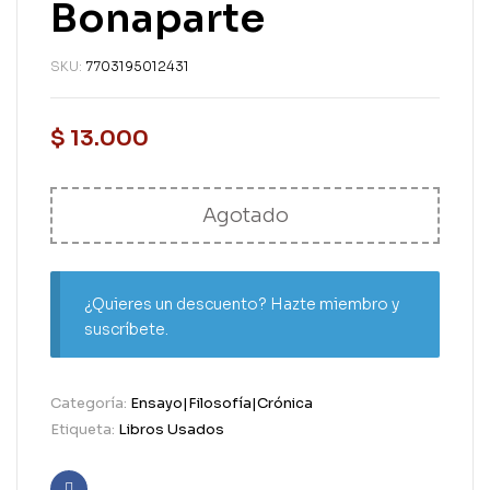
Bonaparte
SKU:
7703195012431
$
13.000
Agotado
¿Quieres un descuento? Hazte miembro y
suscríbete.
Categoría:
Ensayo|Filosofía|Crónica
Etiqueta:
Libros Usados