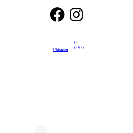
0
0
$
0
Ubicacion