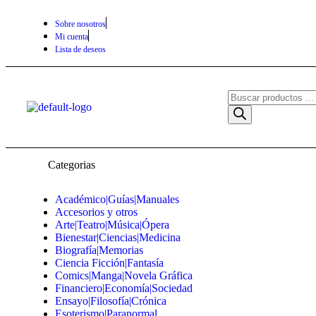
Sobre nosotros
Mi cuenta
Lista de deseos
Categorias
Académico|Guías|Manuales
Accesorios y otros
Arte|Teatro|Música|Ópera
Bienestar|Ciencias|Medicina
Biografía|Memorias
Ciencia Ficción|Fantasía
Comics|Manga|Novela Gráfica
Financiero|Economía|Sociedad
Ensayo|Filosofía|Crónica
Esoterismo|Paranormal