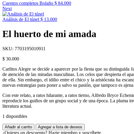
Cuentos completos Bolaño
$
84.000
Next
Análisis de El túnel
$
13.000
El huerto de mi amada
SKU:
7703195010911
$
30.000
Carlitos Alegre se decide a aparecer por la fiesta que su distinguida 
de atención de las miradas masculinas. Los celos que despierta el apa
de ella. Sin embargo, el idilio entre el chico y la aristócrata ha esc
nuevas estrategias para poner a salvo su pasión, que tampoco es ajena
Con este relato, a ratos hilarante, a ratos tierno, Alfredo Bryce Ech
reproducir los guiños de un grupo social y de una época. La pluma irre
literatura actual.
1 disponibles
Añadir al carrito
Agregar a lista de deseos
¿Quieres un descuento? Hazte miembro y suscríbete.