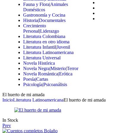
Fauna y Flora|Animales
Domésticos
Gastronomía y Cocina
Historia|Documentales
Crecimiento
Personal|Liderazgo
Literatura Colombiana
Literatura en otro idioma
Literatura Infantil|Juvenil
Literatura Latinoamericana
Literatura Universal
Novela Histórica
Novela Negra|Misterio|Terror
Novela Romántica|Erótica
Poesía|Cartas
Psicología|Psicoanálisis
El huerto de mi amada
Inicio
Literatura Latinoamericana
El huerto de mi amada
In Stock
Prev