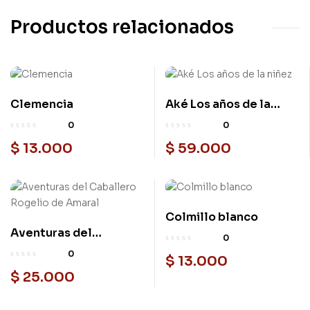
Productos relacionados
Clemencia
Aké Los años de la
niñez
0
0
$
13.000
$
59.000
Colmillo blanco
Aventuras del
0
Caballero Rogelio de
0
$
13.000
Amaral
$
25.000