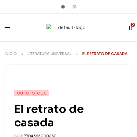
0
INICIO
LITERATURA UNIVERSAL
EL RETRATO DE CASADA
OUT OF STOCK
El retrato de
casada
SKU:
7704368000260