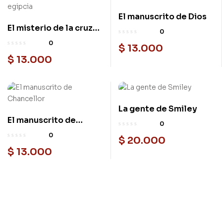
El manuscrito de Dios
El misterio de la cruz
0
egipcia
0
$
13.000
$
13.000
La gente de Smiley
El manuscrito de
0
Chancellor
0
$
20.000
$
13.000