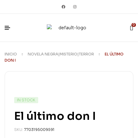
0
INICIO
NOVELA NEGRA|MISTERIO|TERROR
EL ÚLTIMO
DON I
IN STOCK
El último don I
SKU:
7703195009591