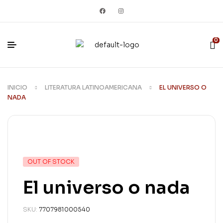
0
INICIO
LITERATURA LATINOAMERICANA
EL UNIVERSO O
NADA
OUT OF STOCK
El universo o nada
SKU:
7707981000540