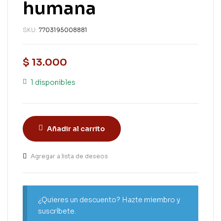
humana
SKU:
7703195008881
$
13.000
1 disponibles
Añadir al carrito
Agregar a lista de deseos
¿Quieres un descuento? Hazte miembro y
suscríbete.