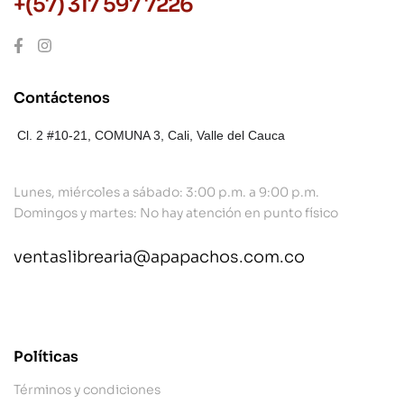
+(57) 317 597 7226
Contáctenos
Cl. 2 #10-21, COMUNA 3,
Cali, Valle del Cauca
Lunes, miércoles a sábado: 3:00 p.m. a 9:00 p.m.
Domingos y martes: No hay atención en punto físico
ventaslibrearia@apapachos.com.co
contact@example.com
Políticas
Términos y condiciones