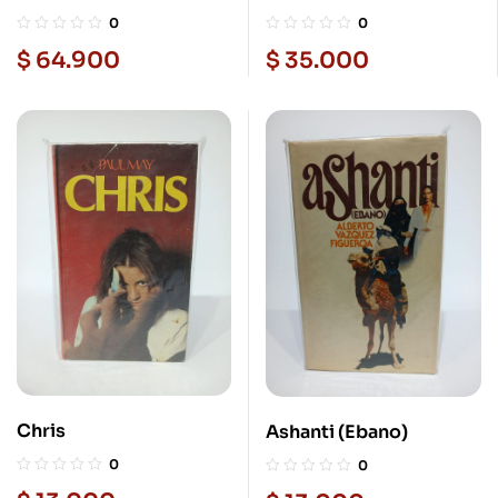
0
0
$
64.900
$
35.000
Chris
Ashanti (Ebano)
0
0