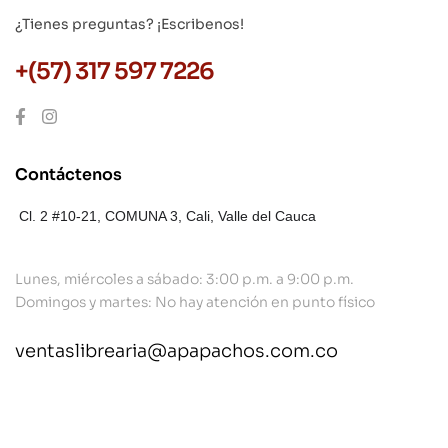
¿Tienes preguntas? ¡Escribenos!
+(57) 317 597 7226
Contáctenos
Cl. 2 #10-21, COMUNA 3,
Cali, Valle del Cauca
Lunes, miércoles a sábado: 3:00 p.m. a 9:00 p.m.
Domingos y martes: No hay atención en punto físico
ventaslibrearia@apapachos.com.co
contact@example.com