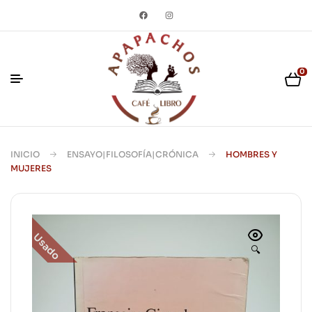
0
INICIO
ENSAYO|FILOSOFÍA|CRÓNICA
HOMBRES Y
MUJERES
Usado
🔍