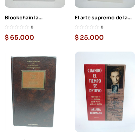
Blockchain la
El arte supremo de la
revolución industrial de
paz
0
0
internet
$
65.000
$
25.000