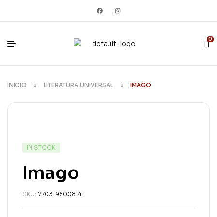
0
INICIO
LITERATURA UNIVERSAL
IMAGO
IN STOCK
Imago
SKU:
7703195008141