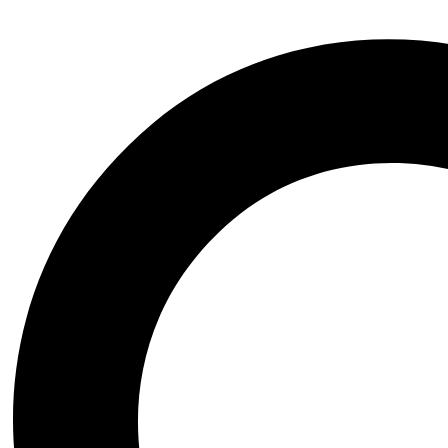
Arte|Teatro|Música|Ópera
Bienestar|Ciencias|Medicina
Biografía|Memorias
Ciencia Ficción|Fantasía
Comics|Manga|Novela Gráfica
Financiero|Economía|Sociedad
Ensayo|Filosofía|Crónica
Esoterismo|Paranormal
Fauna y Flora|Animales
Domésticos
Gastronomía y Cocina
Historia|Documentales
Crecimiento Personal|Liderazgo
Literatura Colombiana
Literatura en otro idioma
Literatura Infantil|Juvenil
Literatura Latinoamericana
Literatura Universal
Novela Histórica
Novela Negra|Misterio|Terror
Novela Romántica|Erótica
Poesía|Cartas
Psicología|Psicoanálisis
Inicio