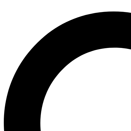
Arte|Teatro|Música|Ópera
Bienestar|Ciencias|Medicina
Biografía|Memorias
Ciencia Ficción|Fantasía
Comics|Manga|Novela Gráfica
Financiero|Economía|Sociedad
Ensayo|Filosofía|Crónica
Esoterismo|Paranormal
Fauna y Flora|Animales
Domésticos
Gastronomía y Cocina
Historia|Documentales
Crecimiento Personal|Liderazgo
Literatura Colombiana
Literatura en otro idioma
Literatura Infantil|Juvenil
Literatura Latinoamericana
Literatura Universal
Novela Histórica
Novela Negra|Misterio|Terror
Novela Romántica|Erótica
Poesía|Cartas
Psicología|Psicoanálisis
Inicio