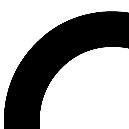
Arte|Teatro|Música|Ópera
Bienestar|Ciencias|Medicina
Biografía|Memorias
Ciencia Ficción|Fantasía
Comics|Manga|Novela Gráfica
Financiero|Economía|Sociedad
Ensayo|Filosofía|Crónica
Esoterismo|Paranormal
Fauna y Flora|Animales
Domésticos
Gastronomía y Cocina
Historia|Documentales
Crecimiento Personal|Liderazgo
Literatura Colombiana
Literatura en otro idioma
Literatura Infantil|Juvenil
Literatura Latinoamericana
Literatura Universal
Novela Histórica
Novela Negra|Misterio|Terror
Novela Romántica|Erótica
Poesía|Cartas
Psicología|Psicoanálisis
Inicio