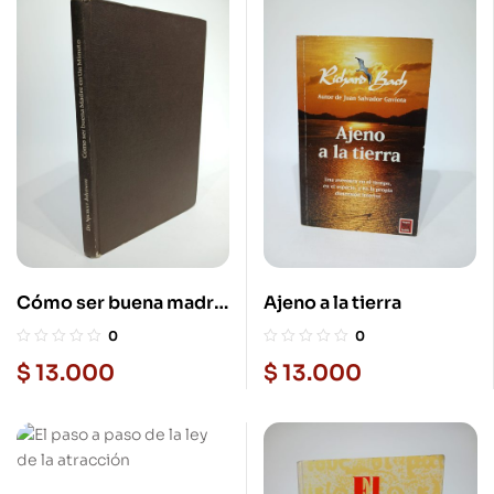
Cómo ser buena madre
Ajeno a la tierra
en un minuto
0
0
$
13.000
$
13.000