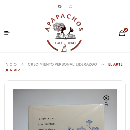
0
INICIO
CRECIMIENTO PERSONAL|LIDERAZGO
EL ARTE
DE VIVIR
🔍