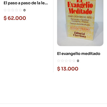
El paso a paso de la ley
de la atracción
0
$
62.000
El evangelio meditado
0
$
13.000