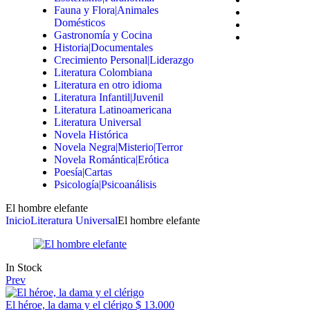
Fauna y Flora|Animales
Domésticos
Gastronomía y Cocina
Historia|Documentales
Crecimiento Personal|Liderazgo
Literatura Colombiana
Literatura en otro idioma
Literatura Infantil|Juvenil
Literatura Latinoamericana
Literatura Universal
Novela Histórica
Novela Negra|Misterio|Terror
Novela Romántica|Erótica
Poesía|Cartas
Psicología|Psicoanálisis
El hombre elefante
Inicio
Literatura Universal
El hombre elefante
In Stock
Prev
El héroe, la dama y el clérigo
$
13.000