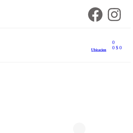
0
0
$
0
Ubicacion