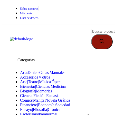
Sobre nosotros
Mi cuenta
Lista de deseos
Categorias
Académico|Guías|Manuales
Accesorios y otros
Arte|Teatro|Música|Ópera
Bienestar|Ciencias|Medicina
Biografía|Memorias
Ciencia Ficción|Fantasía
Comics|Manga|Novela Gráfica
Financiero|Economía|Sociedad
Ensayo|Filosofía|Crónica
Esoterismo|Paranormal