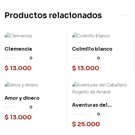
Productos relacionados
Clemencia
Colmillo blanco
0
0
$
13.000
$
13.000
Amor y dinero
Aventuras del
0
Caballero Rogelio de
0
$
13.000
Amaral
$
25.000