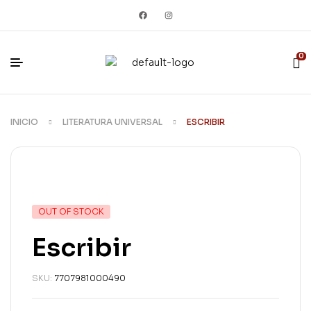
0
INICIO
LITERATURA UNIVERSAL
ESCRIBIR
OUT OF STOCK
Escribir
SKU:
7707981000490