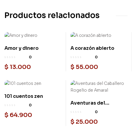
Productos relacionados
Amor y dinero
A corazón abierto
0
0
$
13.000
$
55.000
101 cuentos zen
Aventuras del
0
Caballero Rogelio de
0
$
64.900
Amaral
$
25.000