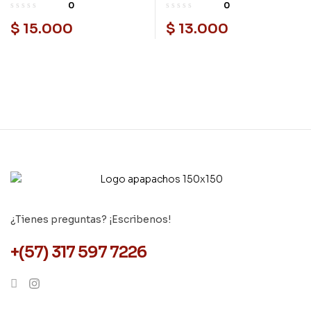
Cali (Agenda)
salud 2. El amor
0
0
humano
$
15.000
$
13.000
¿Tienes preguntas? ¡Escribenos!
+(57) 317 597 7226