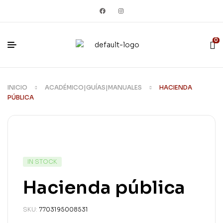
0
INICIO
ACADÉMICO|GUÍAS|MANUALES
HACIENDA
PÚBLICA
IN STOCK
Hacienda pública
SKU:
7703195008531